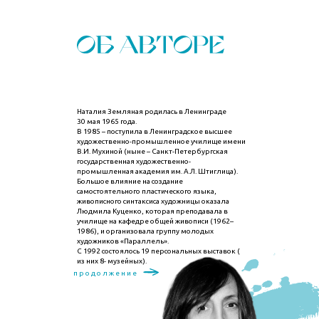
Наталия Земляная родилась в Ленинграде
30 мая 1965 года.
В 1985 – поступила в Ленинградское высшее
художественно-промышленное училище имени
В.И. Мухиной (ныне – Санкт-Петербургская
государственная художественно-
промышленная академия им. А.Л. Штиглица).
Большое влияние на создание
самостоятельного пластического языка,
живописного синтаксиса художницы оказала
Людмила Куценко, которая преподавала в
училище на кафедре общей живописи (1962–
1986), и организовала группу молодых
художников «Параллель».
С
1992 состоялось 19 персональных выставок (
из них 8- музейных).
продолжение